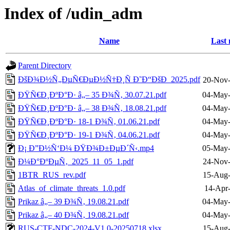
Index of /udin_adm
Name
Last 
Parent Directory
ÐšÐ¾Ð½Ñ„ÐµÑ€ÐµÐ½Ñ†Ð¸Ñ Ð˜Ð“ÐšÐ­_2025.pdf
20-Nov-
ÐŸÑ€Ð¸ÐºÐ°Ð· â„– 35 Ð¾Ñ‚ 30.07.21.pdf
04-May-
ÐŸÑ€Ð¸ÐºÐ°Ð· â„– 38 Ð¾Ñ‚ 18.08.21.pdf
04-May-
ÐŸÑ€Ð¸ÐºÐ°Ð· 18-1 Ð¾Ñ‚ 01.06.21.pdf
04-May-
ÐŸÑ€Ð¸ÐºÐ°Ð· 19-1 Ð¾Ñ‚ 04.06.21.pdf
04-May-
Ð¡ Ð”Ð½Ñ‘Ð¼ ÐŸÐ¾Ð±ÐµÐ´Ñ‹.mp4
05-May-
Ð¼Ð°ÐºÐµÑ‚_2025_11_05_1.pdf
24-Nov-
1BTR_RUS_rev.pdf
15-Aug-
Atlas_of_climate_threats_1.0.pdf
14-Apr
Prikaz â„– 39 Ð¾Ñ‚ 19.08.21.pdf
04-May-
Prikaz â„– 40 Ð¾Ñ‚ 19.08.21.pdf
04-May-
RUS-CTF-NDC-2024-V1.0-20250718.xlsx
15-Aug-