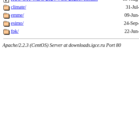
climate/
31-Jul
emme/
09-Jun
esimo/
24-Sep
fpk/
22-Jun
Apache/2.2.3 (CentOS) Server at downloads.igce.ru Port 80