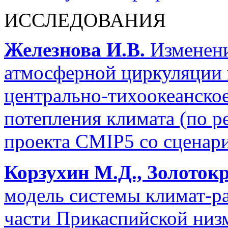
ИССЛЕДОВАНИЯ
Железнова И.В.
Изменени
атмосферной циркуляции 
центрально-тихоокеанско
потепления климата (по р
проекта CMIP5 со сценар
Корзухин М.Д., Золоток
модель системы климат-ра
части Прикаспийской низ